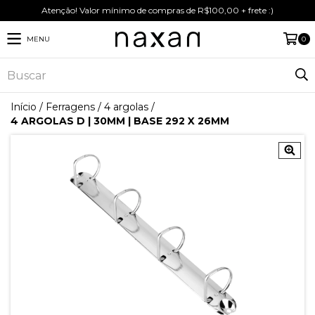
Atenção! Valor mínimo de compras de R$100,00 + frete :)
MENU
0
Início
/
Ferragens
/
4 argolas
/
4 ARGOLAS D | 30MM | BASE 292 X 26MM