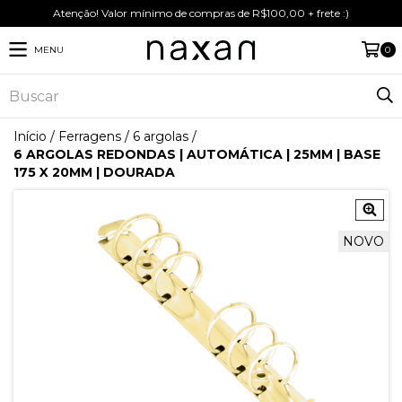
Atenção! Valor mínimo de compras de R$100,00 + frete :)
MENU
0
Início
/
Ferragens
/
6 argolas
/
6 ARGOLAS REDONDAS | AUTOMÁTICA | 25MM | BASE
175 X 20MM | DOURADA
NOVO